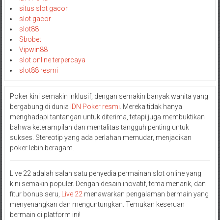
situs slot gacor
slot gacor
slot88
Sbobet
Vipwin88
slot online terpercaya
slot88 resmi
Poker kini semakin inklusif, dengan semakin banyak wanita yang
bergabung di dunia
IDN Poker resmi
. Mereka tidak hanya
menghadapi tantangan untuk diterima, tetapi juga membuktikan
bahwa keterampilan dan mentalitas tangguh penting untuk
sukses. Stereotip yang ada perlahan memudar, menjadikan
poker lebih beragam.
Live 22 adalah salah satu penyedia permainan slot online yang
kini semakin populer. Dengan desain inovatif, tema menarik, dan
fitur bonus seru,
Live 22
menawarkan pengalaman bermain yang
menyenangkan dan menguntungkan. Temukan keseruan
bermain di platform ini!