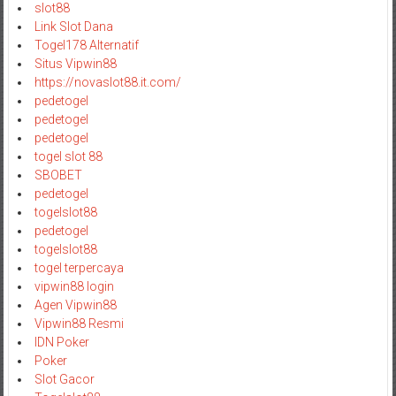
slot88
Link Slot Dana
Togel178 Alternatif
Situs Vipwin88
https://novaslot88.it.com/
pedetogel
pedetogel
pedetogel
togel slot 88
SBOBET
pedetogel
togelslot88
pedetogel
togelslot88
togel terpercaya
vipwin88 login
Agen Vipwin88
Vipwin88 Resmi
IDN Poker
Poker
Slot Gacor