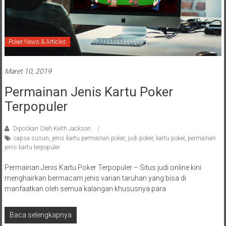
Poker News & Articles
Maret 10, 2019
Permainan Jenis Kartu Poker
Terpopuler
Diposkan Oleh:Keith Jackson
capsa susun
,
jenis kartu permainan poker
,
judi poker
,
kartu poker
,
permainan
jenis kartu terpopuler
Permainan Jenis Kartu Poker Terpopuler – Situs judi online kini
menghairkan bermacam jenis varian taruhan yang bisa di
manfaatkan oleh semua kalangan khususnya para
Baca selengkapnya