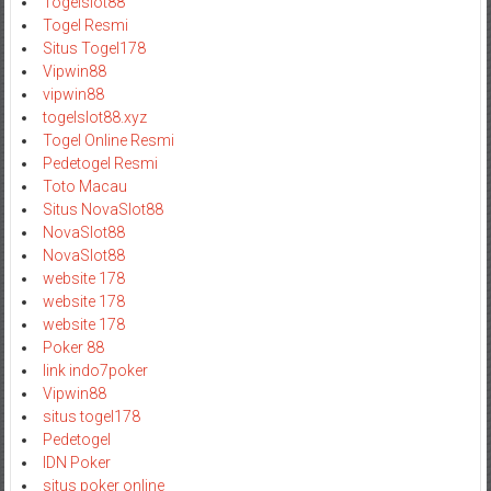
Togelslot88
Togel Resmi
Situs Togel178
Vipwin88
vipwin88
togelslot88.xyz
Togel Online Resmi
Pedetogel Resmi
Toto Macau
Situs NovaSlot88
NovaSlot88
NovaSlot88
website 178
website 178
website 178
Poker 88
link indo7poker
Vipwin88
situs togel178
Pedetogel
IDN Poker
situs poker online