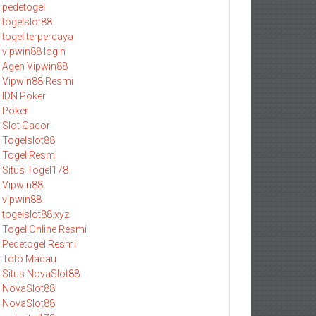
pedetogel
togelslot88
togel terpercaya
vipwin88 login
Agen Vipwin88
Vipwin88 Resmi
IDN Poker
Poker
Slot Gacor
Togelslot88
Togel Resmi
Situs Togel178
Vipwin88
vipwin88
togelslot88.xyz
Togel Online Resmi
Pedetogel Resmi
Toto Macau
Situs NovaSlot88
NovaSlot88
NovaSlot88