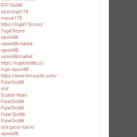
RTP Slot88
situs togel178
masuk178
https://togel178.com/
Togel Resmi
vipwin88
vipwin88 market
vipwin88
vipwin88 market
https://togelslot88.cc/
login vipwin88
https://www.fixmyacllc.com/
PutarSlot88
slot
Scatter Hitam
PutarSlot88
PutarSlot88
Putar Slot88
PutarSlot88
slot gacor hari ini
vipwin88