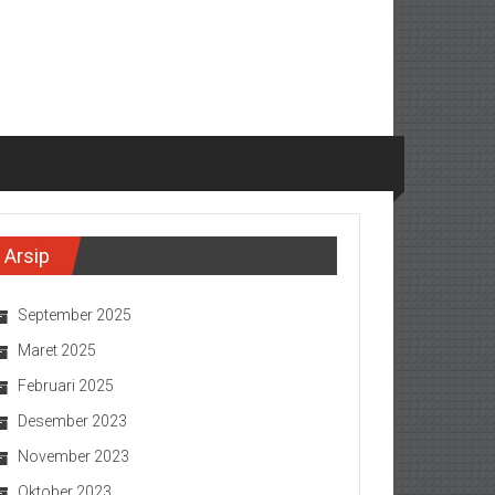
Arsip
September 2025
Maret 2025
Februari 2025
Desember 2023
November 2023
Oktober 2023