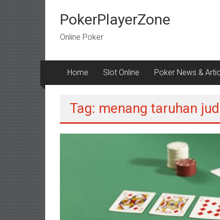
Lompat
ke
PokerPlayerZone
konten
Online Poker
Home
Slot Online
Poker News & Artic
Tag: menang taruhan judi