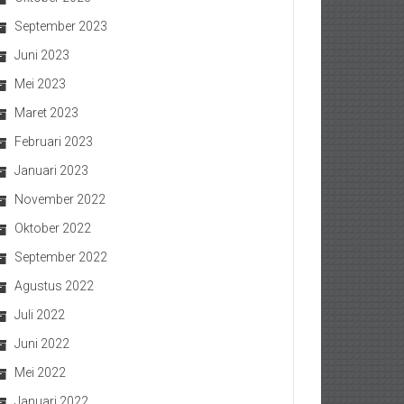
September 2023
Juni 2023
Mei 2023
Maret 2023
Februari 2023
Januari 2023
November 2022
Oktober 2022
September 2022
Agustus 2022
Juli 2022
Juni 2022
Mei 2022
Januari 2022