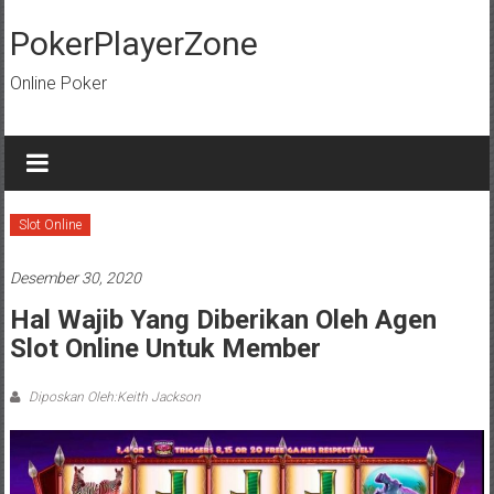
Lompat
ke
PokerPlayerZone
konten
Online Poker
Slot Online
Desember 30, 2020
Hal Wajib Yang Diberikan Oleh Agen
Slot Online Untuk Member
Diposkan Oleh:Keith Jackson