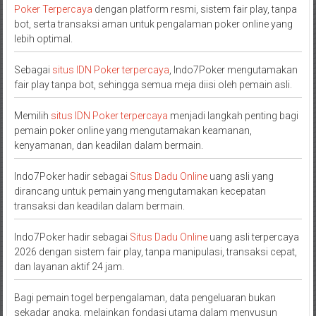
Poker Terpercaya
dengan platform resmi, sistem fair play, tanpa
bot, serta transaksi aman untuk pengalaman poker online yang
lebih optimal.
Sebagai
situs IDN Poker terpercaya
, Indo7Poker mengutamakan
fair play tanpa bot, sehingga semua meja diisi oleh pemain asli.
Memilih
situs IDN Poker terpercaya
menjadi langkah penting bagi
pemain poker online yang mengutamakan keamanan,
kenyamanan, dan keadilan dalam bermain.
Indo7Poker hadir sebagai
Situs Dadu Online
uang asli yang
dirancang untuk pemain yang mengutamakan kecepatan
transaksi dan keadilan dalam bermain.
Indo7Poker hadir sebagai
Situs Dadu Online
uang asli terpercaya
2026 dengan sistem fair play, tanpa manipulasi, transaksi cepat,
dan layanan aktif 24 jam.
Bagi pemain togel berpengalaman, data pengeluaran bukan
sekadar angka, melainkan fondasi utama dalam menyusun