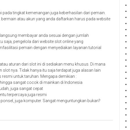
 pada tingkat kemenangan juga keberhasilan dari pemain.
uk bermain atau akun yang anda daftarkan harus pada website
 langsung membayar anda sesuai dengan jumlah
 saja, pengelola dari website slot online yang
fasilitasi pemain dengan menyediakan layanan tutorial
u aturan dari slot ini di sediakan menu khusus. Di mana
 slot nya. Tidak hanya itu saja terdapat juga alasan lain
resmi untuk taruhan. Mengapa demikian :
ehingga sangat cocok di mainkan di Indonesia
mudah, juga sangat cepat
entu terpercaya juga resmi
eb, ponsel, juga komputer. Sangat menguntungkan bukan?