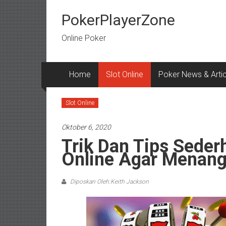
Lompat
ke
PokerPlayerZone
konten
Online Poker
Home
Slot Online
Poker News & Artic
Slot Online
Oktober 6, 2020
Trik Dan Tips Seder
Online Agar Menan
Diposkan Oleh:Keith Jackson