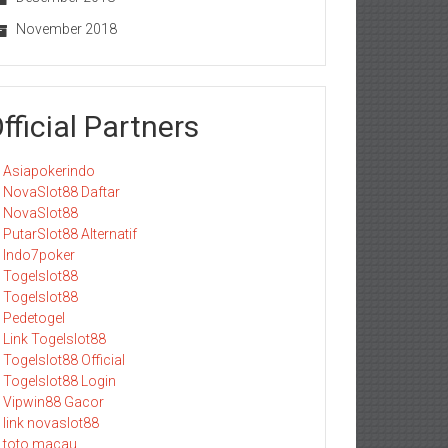
November 2018
fficial Partners
Asiapokerindo
NovaSlot88 Daftar
NovaSlot88
PutarSlot88 Alternatif
Indo7poker
Togelslot88
Togelslot88
Pedetogel
Link Togelslot88
Togelslot88 Official
Togelslot88 Login
Vipwin88 Gacor
link novaslot88
toto macau