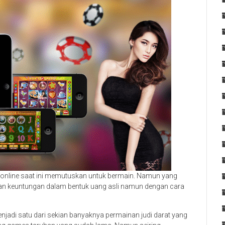
 online saat ini memutuskan untuk bermain. Namun yang
an keuntungan dalam bentuk uang asli namun dengan cara
enjadi satu dari sekian banyaknya permainan judi darat yang