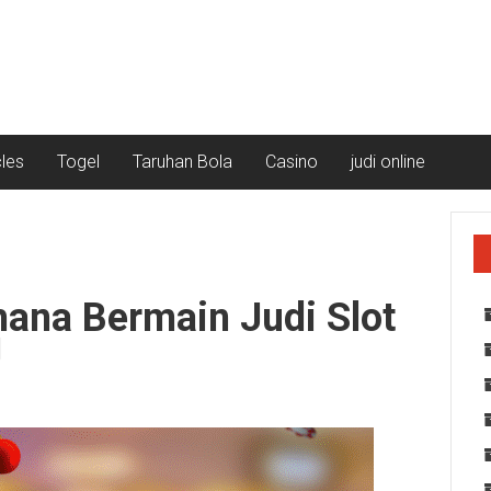
les
Togel
Taruhan Bola
Casino
judi online
hana Bermain Judi Slot
g