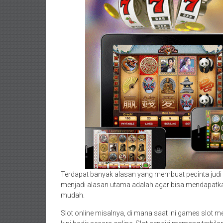
Terdapat banyak alasan yang membuat pecinta judi
menjadi alasan utama adalah agar bisa mendapatk
mudah.
Slot online misalnya, di mana saat ini games slot m