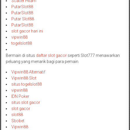
Scatter Hitam
PutarSlot88
PutarSlot88
Putar Slot88
PutarSlot88
slot gacor hari ini
vipwin88
togelslot88
Bermain di situs
daftar slot gacor
seperti Slot777 menawarkan
peluang yang menarik bagi para pemain.
Vipwin88 Alternatif
Vipwin88 Slot
situs togelslot88
vipwin88
IDN Poker
situs slot gacor
slot gacor
slot88
Sbobet
Vipwin88