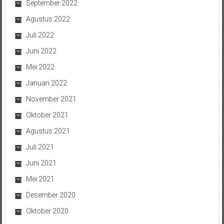
September 2022
Agustus 2022
Juli 2022
Juni 2022
Mei 2022
Januari 2022
November 2021
Oktober 2021
Agustus 2021
Juli 2021
Juni 2021
Mei 2021
Desember 2020
Oktober 2020