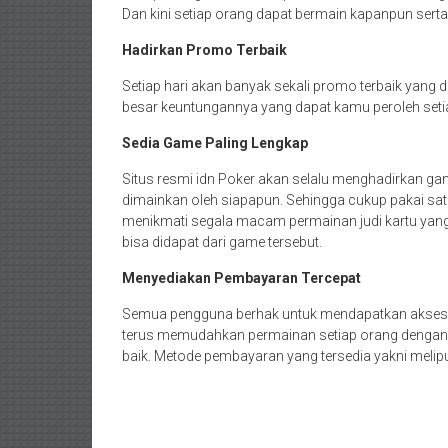
Dan kini setiap orang dapat bermain kapanpun ser
Hadirkan Promo Terbaik
Setiap hari akan banyak sekali promo terbaik yang 
besar keuntungannya yang dapat kamu peroleh seti
Sedia Game Paling Lengkap
Situs resmi idn Poker akan selalu menghadirkan g
dimainkan oleh siapapun. Sehingga cukup pakai s
menikmati segala macam permainan judi kartu yang 
bisa didapat dari game tersebut.
Menyediakan Pembayaran Tercepat
Semua pengguna berhak untuk mendapatkan akses u
terus memudahkan permainan setiap orang dengan
baik. Metode pembayaran yang tersedia yakni melipu