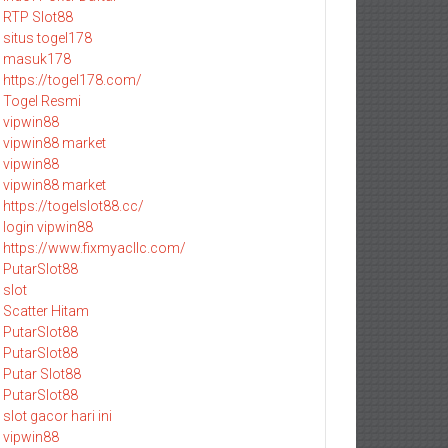
RTP Slot88
situs togel178
masuk178
https://togel178.com/
Togel Resmi
vipwin88
vipwin88 market
vipwin88
vipwin88 market
https://togelslot88.cc/
login vipwin88
https://www.fixmyacllc.com/
PutarSlot88
slot
Scatter Hitam
PutarSlot88
PutarSlot88
Putar Slot88
PutarSlot88
slot gacor hari ini
vipwin88