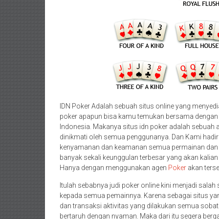
IDN Poker Adalah sebuah situs online yang menyedi
poker apapun bisa kamu temukan bersama dengan si
Indonesia. Makanya situs idn poker adalah sebuah 
dinikmati oleh semua penggunanya. Dan Kami hadir 
kenyamanan dan keamanan semua permainan dan tran
banyak sekali keunggulan terbesar yang akan kalian 
Hanya dengan menggunakan agen
Poker
akan terse
Itulah sebabnya judi poker online kini menjadi sal
kepada semua pemainnya. Karena sebagai situs yan
dan transaksi aktivitas yang dilakukan semua sob
bertaruh dengan nyaman. Maka dari itu segera berga