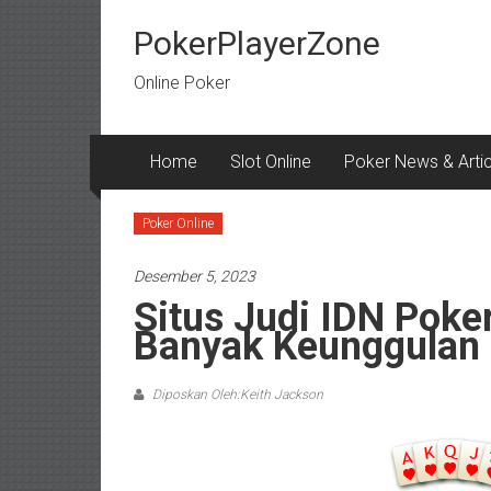
Lompat
ke
PokerPlayerZone
konten
Online Poker
Home
Slot Online
Poker News & Artic
Poker Online
Desember 5, 2023
Situs Judi IDN Poke
Banyak Keunggulan
Diposkan Oleh:Keith Jackson