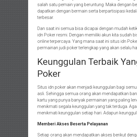
salah satu pemain yang beruntung. Maka dengan b
dapatkan dengan bermain serta berpartisipasi k
terbesar.
Dan saat ini semua bisa dicapai dengan mudah keti
idn Poker resmi. Dengan memiliki akun kita sudah
online terpercaya. Yang mana saat ini situs idn Pok
permainan judi poker terlengkap yang akan selalu ha
Keunggulan Terbaik Yang
Poker
Situs idn poker akan menjadi keunggulan bagi sem
asli. Sehingga semua orang akan mendapatkan bany
kartu yang punya banyak permainan yang paling len
menikmati segala keunggulan yang tak terduga. Agar
menikmati keunggulan setiap hari. Adapun keunggulan
Memberi Akses Beserta Pelayanan
Setiap orang akan mendapatkan akses berikut de