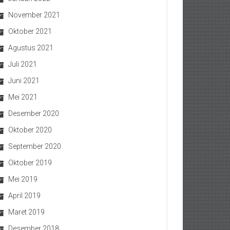
November 2021
Oktober 2021
Agustus 2021
Juli 2021
Juni 2021
Mei 2021
Desember 2020
Oktober 2020
September 2020
Oktober 2019
Mei 2019
April 2019
Maret 2019
Desember 2018