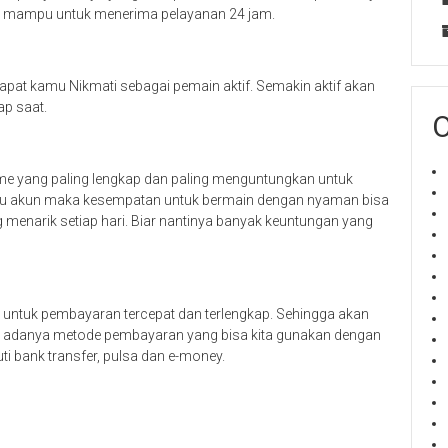
ta mampu untuk menerima pelayanan 24 jam.
dapat kamu Nikmati sebagai pemain aktif. Semakin aktif akan
ap saat.
O
ame yang paling lengkap dan paling menguntungkan untuk
atu akun maka kesempatan untuk bermain dengan nyaman bisa
menarik setiap hari. Biar nantinya banyak keuntungan yang
ntuk pembayaran tercepat dan terlengkap. Sehingga akan
 adanya metode pembayaran yang bisa kita gunakan dengan
ti bank transfer, pulsa dan e-money.