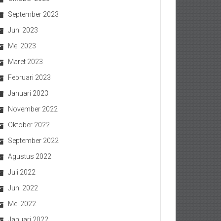
September 2023
Juni 2023
Mei 2023
Maret 2023
Februari 2023
Januari 2023
November 2022
Oktober 2022
September 2022
Agustus 2022
Juli 2022
Juni 2022
Mei 2022
Januari 2022