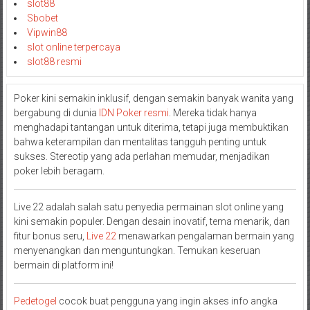
slot88
Sbobet
Vipwin88
slot online terpercaya
slot88 resmi
Poker kini semakin inklusif, dengan semakin banyak wanita yang
bergabung di dunia
IDN Poker resmi
. Mereka tidak hanya
menghadapi tantangan untuk diterima, tetapi juga membuktikan
bahwa keterampilan dan mentalitas tangguh penting untuk
sukses. Stereotip yang ada perlahan memudar, menjadikan
poker lebih beragam.
Live 22 adalah salah satu penyedia permainan slot online yang
kini semakin populer. Dengan desain inovatif, tema menarik, dan
fitur bonus seru,
Live 22
menawarkan pengalaman bermain yang
menyenangkan dan menguntungkan. Temukan keseruan
bermain di platform ini!
Pedetogel
cocok buat pengguna yang ingin akses info angka