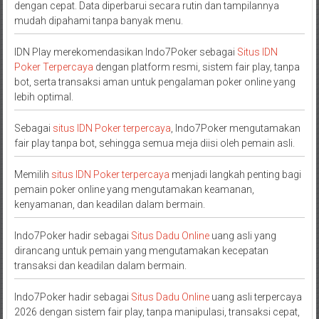
dengan cepat. Data diperbarui secara rutin dan tampilannya
mudah dipahami tanpa banyak menu.
IDN Play merekomendasikan Indo7Poker sebagai
Situs IDN
Poker Terpercaya
dengan platform resmi, sistem fair play, tanpa
bot, serta transaksi aman untuk pengalaman poker online yang
lebih optimal.
Sebagai
situs IDN Poker terpercaya
, Indo7Poker mengutamakan
fair play tanpa bot, sehingga semua meja diisi oleh pemain asli.
Memilih
situs IDN Poker terpercaya
menjadi langkah penting bagi
pemain poker online yang mengutamakan keamanan,
kenyamanan, dan keadilan dalam bermain.
Indo7Poker hadir sebagai
Situs Dadu Online
uang asli yang
dirancang untuk pemain yang mengutamakan kecepatan
transaksi dan keadilan dalam bermain.
Indo7Poker hadir sebagai
Situs Dadu Online
uang asli terpercaya
2026 dengan sistem fair play, tanpa manipulasi, transaksi cepat,