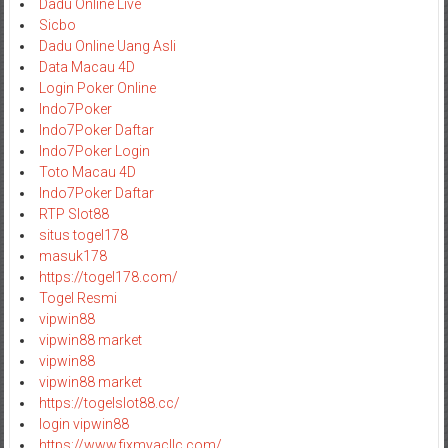
Dadu Online Live
Sicbo
Dadu Online Uang Asli
Data Macau 4D
Login Poker Online
Indo7Poker
Indo7Poker Daftar
Indo7Poker Login
Toto Macau 4D
Indo7Poker Daftar
RTP Slot88
situs togel178
masuk178
https://togel178.com/
Togel Resmi
vipwin88
vipwin88 market
vipwin88
vipwin88 market
https://togelslot88.cc/
login vipwin88
https://www.fixmyacllc.com/