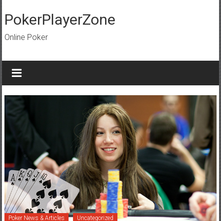
Lompat
ke
PokerPlayerZone
konten
Online Poker
Poker News & Articles
Uncategorized