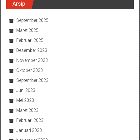
Arsip
September 2025
Maret 2025
Februari 2025
Desember 2023
November 2023
Oktober 2023
September 2023
Juni 2023
Mei 2023
Maret 2023
Februari 2023
Januari 2023