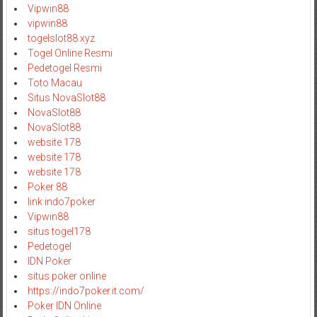
Vipwin88
vipwin88
togelslot88.xyz
Togel Online Resmi
Pedetogel Resmi
Toto Macau
Situs NovaSlot88
NovaSlot88
NovaSlot88
website 178
website 178
website 178
Poker 88
link indo7poker
Vipwin88
situs togel178
Pedetogel
IDN Poker
situs poker online
https://indo7poker.it.com/
Poker IDN Online