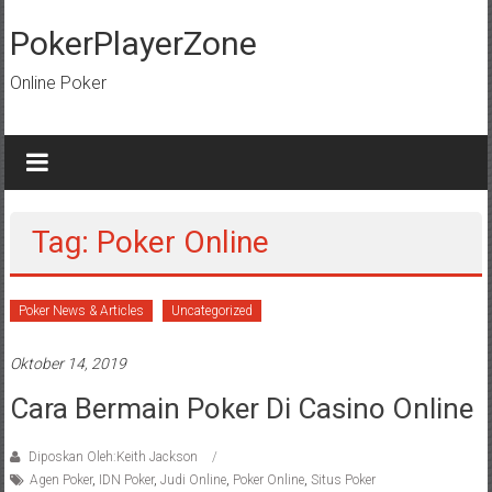
Lompat
ke
PokerPlayerZone
konten
Online Poker
Tag: Poker Online
Poker News & Articles
Uncategorized
Oktober 14, 2019
Cara Bermain Poker Di Casino Online
Diposkan Oleh:Keith Jackson
Agen Poker
,
IDN Poker
,
Judi Online
,
Poker Online
,
Situs Poker