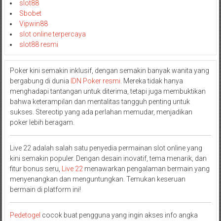
slot88
Sbobet
Vipwin88
slot online terpercaya
slot88 resmi
Poker kini semakin inklusif, dengan semakin banyak wanita yang
bergabung di dunia
IDN Poker resmi
. Mereka tidak hanya
menghadapi tantangan untuk diterima, tetapi juga membuktikan
bahwa keterampilan dan mentalitas tangguh penting untuk
sukses. Stereotip yang ada perlahan memudar, menjadikan
poker lebih beragam.
Live 22 adalah salah satu penyedia permainan slot online yang
kini semakin populer. Dengan desain inovatif, tema menarik, dan
fitur bonus seru,
Live 22
menawarkan pengalaman bermain yang
menyenangkan dan menguntungkan. Temukan keseruan
bermain di platform ini!
Pedetogel
cocok buat pengguna yang ingin akses info angka