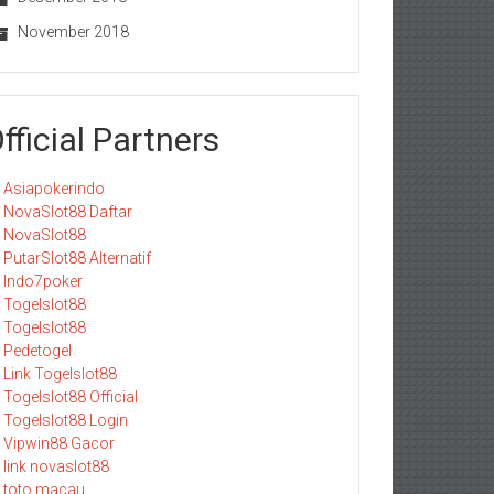
November 2018
fficial Partners
Asiapokerindo
NovaSlot88 Daftar
NovaSlot88
PutarSlot88 Alternatif
Indo7poker
Togelslot88
Togelslot88
Pedetogel
Link Togelslot88
Togelslot88 Official
Togelslot88 Login
Vipwin88 Gacor
link novaslot88
toto macau