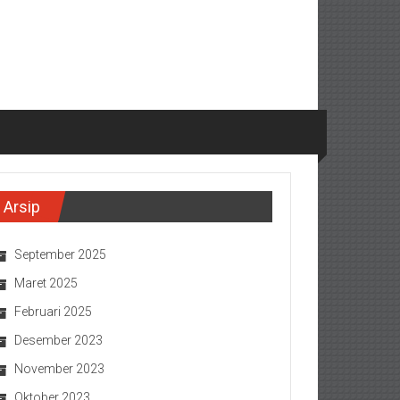
Arsip
September 2025
Maret 2025
Februari 2025
Desember 2023
November 2023
Oktober 2023