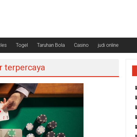
les
Togel
Taruhan Bola
Casino
judi online
er terpercaya