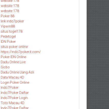
website 178
website 178
website 178
Poker 88
link indo7poker
Vipwin88
situs togel178
Pedetogel
IDN Poker
situs poker online
https://indo7poker.it.com/
Poker IDN Online
Dadu Online Live
Sicbo
Dadu Online Uang Asli
Data Macau 4D
Login Poker Online
Indo7Poker
Indo7Poker Daftar
Indo7Poker Login
Toto Macau 4D
Indo7Poker Daftar