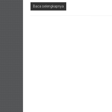
Baca selengkapnya