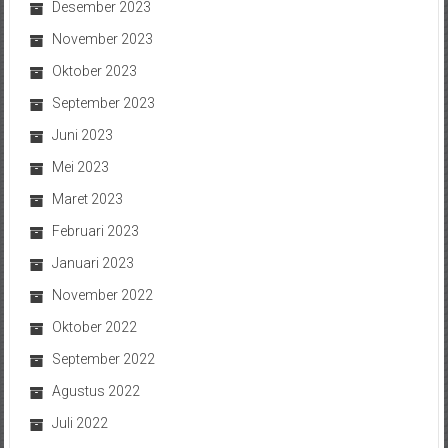
Desember 2023
November 2023
Oktober 2023
September 2023
Juni 2023
Mei 2023
Maret 2023
Februari 2023
Januari 2023
November 2022
Oktober 2022
September 2022
Agustus 2022
Juli 2022