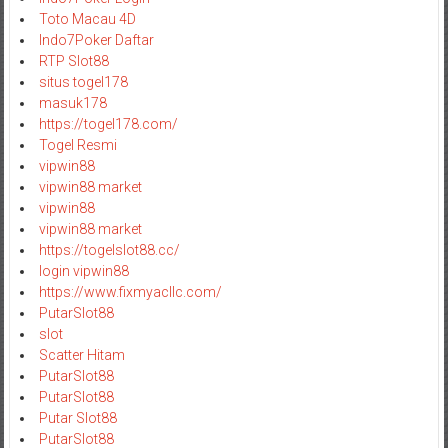
Toto Macau 4D
Indo7Poker Daftar
RTP Slot88
situs togel178
masuk178
https://togel178.com/
Togel Resmi
vipwin88
vipwin88 market
vipwin88
vipwin88 market
https://togelslot88.cc/
login vipwin88
https://www.fixmyacllc.com/
PutarSlot88
slot
Scatter Hitam
PutarSlot88
PutarSlot88
Putar Slot88
PutarSlot88