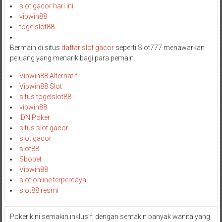
slot gacor hari ini
vipwin88
togelslot88
Bermain di situs
daftar slot gacor
seperti Slot777 menawarkan
peluang yang menarik bagi para pemain.
Vipwin88 Alternatif
Vipwin88 Slot
situs togelslot88
vipwin88
IDN Poker
situs slot gacor
slot gacor
slot88
Sbobet
Vipwin88
slot online terpercaya
slot88 resmi
Poker kini semakin inklusif, dengan semakin banyak wanita yang